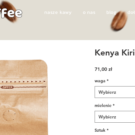
nasze kawy
o nas
blog
doł
Kenya Kir
Cena
71,00 zł
waga
*
Wybierz
mielenie
*
Wybierz
Sztuk
*