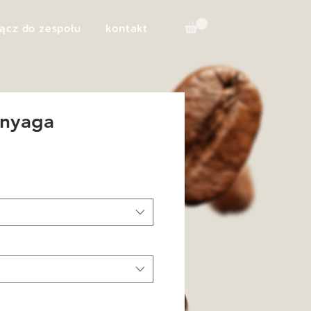
ącz do zespołu
kontakt
inyaga