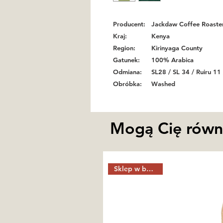
Producent:
Jackdaw Coffee Roaste
Kraj:
Kenya
Region:
Kirinyaga County
Gatunek:
100% Arabica
Odmiana:
SL28 / SL 34 / Ruiru 11 
Obróbka:
Washed
Mogą Cię równi
Sklep w budowie