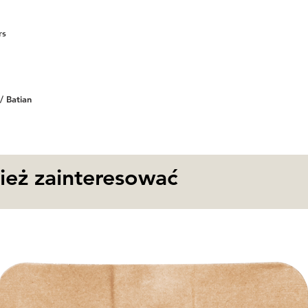
rs
/ Batian
eż zainteresować