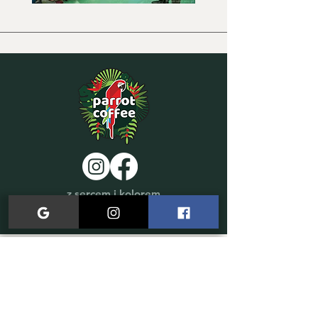
z sercem i kolorem
© 2024 by Parrot Coffee